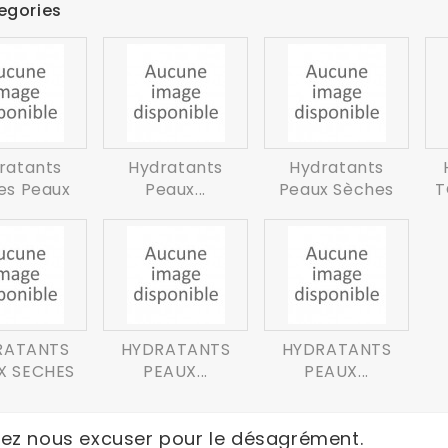
egories
ratants
Hydratants
Hydratants
es Peaux
Peaux...
Peaux Sèches
T
RATANTS
HYDRATANTS
HYDRATANTS
X SECHES
PEAUX...
PEAUX...
llez nous excuser pour le désagrément.