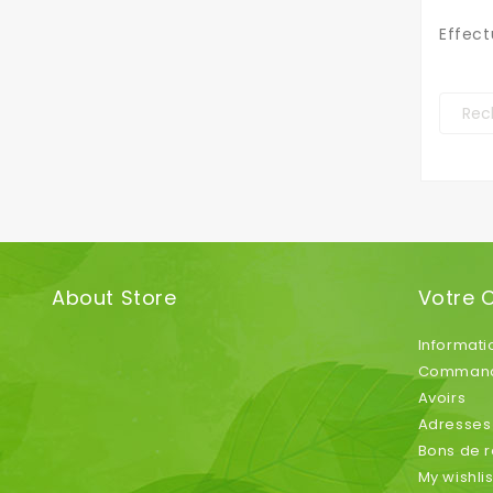
Effect
About Store
Votre 
Informati
Comman
Avoirs
Adresses
Bons de r
My wishlis