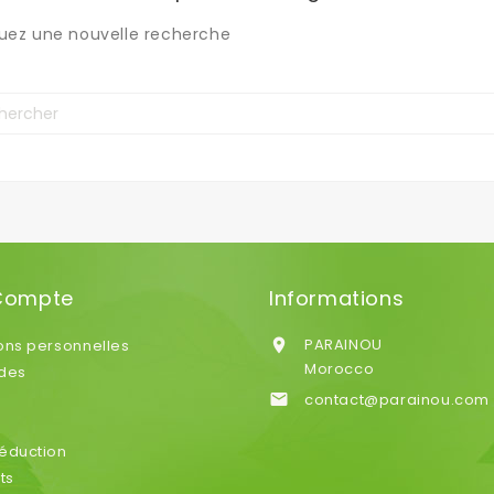
uez une nouvelle recherche
Compte
Informations
PARAINOU
ons personnelles

Morocco
des
contact@parainou.com

éduction
ts