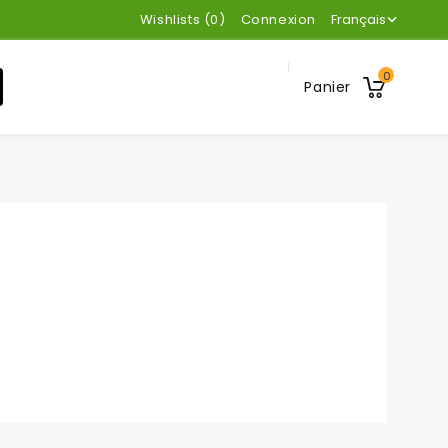
Wishlists (
0
)
Connexion
Français

0
Panier