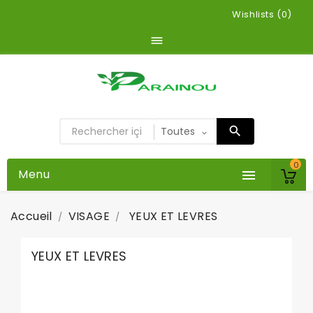
Wishlists (
0
)

0
Menu

Accueil
VISAGE
YEUX ET LEVRES
YEUX ET LEVRES