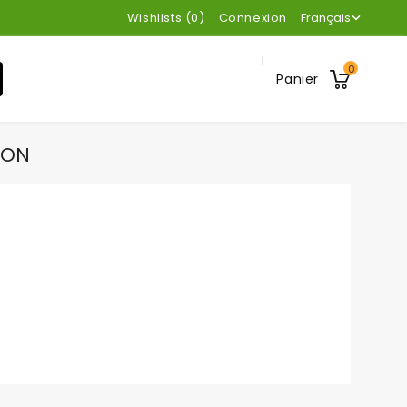
Wishlists (
0
)
Connexion
Français

0
Panier
ION