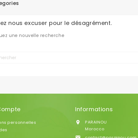
egories
llez nous excuser pour le désagrément.
uez une nouvelle recherche
Compte
Informations
PARAINOU
ons personnelles

Morocco
des
contact@parainou.com
