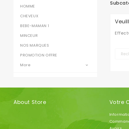
Subcat
HOMME
CHEVEUX
Veui
BEBE-MAMAN 1
Effect
MINCEUR
NOS MARQUES
PROMOTION OFFRE
More

About Store
Votre 
Informati
Comman
Avoirs