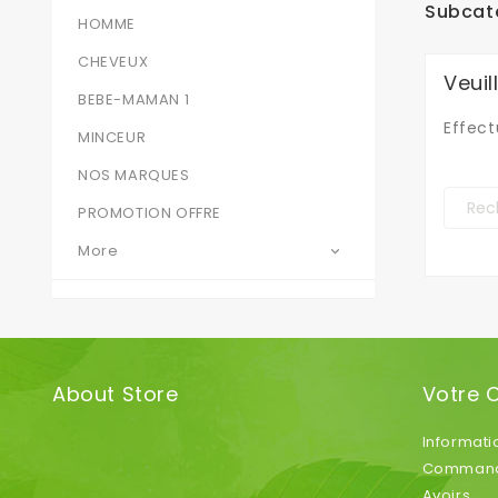
Subcat
HOMME
CHEVEUX
Veui
BEBE-MAMAN 1
Effect
MINCEUR
NOS MARQUES
PROMOTION OFFRE
More

About Store
Votre 
Informati
Comman
Avoirs