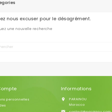
egories
llez nous excuser pour le désagrément.
uez une nouvelle recherche
Compte
Informations
PARAINOU
ons personnelles

Morocco
des
contact@parainou.com
