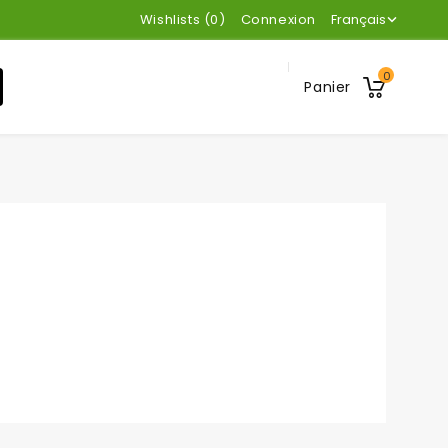
Wishlists (
0
)
Connexion
Français

0
Panier