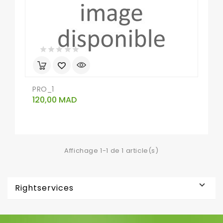
PRO_1
Prix
120,00 MAD
Affichage 1-1 de 1 article(s)

Rightservices