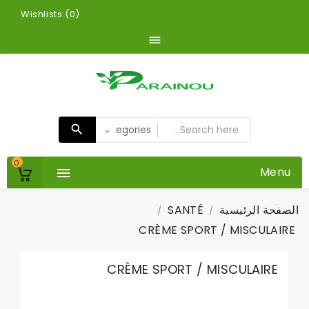
Wishlists (
0
)

0
Menu

الصفحة الرئيسية
SANTÉ
CRÈME SPORT / MISCULAIRE
CRÈME SPORT / MISCULAIRE