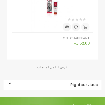
GEL CHAUFFANT...
السعر
52.00 د.م.‏
عرض 1-1 من 1 منتجات

Rightservices