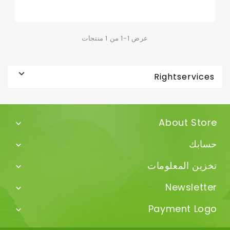
عرض 1-1 من 1 منتجات

Rightservices
About Store

حسابك

تخزين المعلومات

Newsletter

Payment Logo
